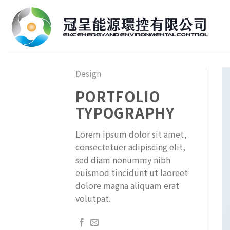
Skip
to
content
Design
PORTFOLIO
TYPOGRAPHY
Lorem ipsum dolor sit amet,
consectetuer adipiscing elit,
sed diam nonummy nibh
euismod tincidunt ut laoreet
dolore magna aliquam erat
volutpat.