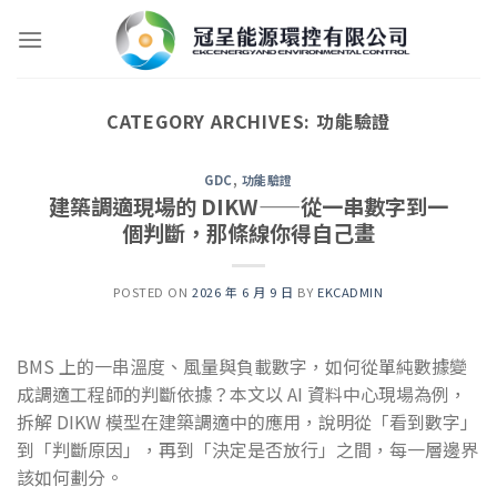
Skip
to
content
CATEGORY ARCHIVES:
功能驗證
GDC
,
功能驗證
建築調適現場的 DIKW——從一串數字到一
個判斷，那條線你得自己畫
POSTED ON
2026 年 6 月 9 日
BY
EKCADMIN
BMS 上的一串溫度、風量與負載數字，如何從單純數據變
成調適工程師的判斷依據？本文以 AI 資料中心現場為例，
拆解 DIKW 模型在建築調適中的應用，說明從「看到數字」
到「判斷原因」，再到「決定是否放行」之間，每一層邊界
該如何劃分。