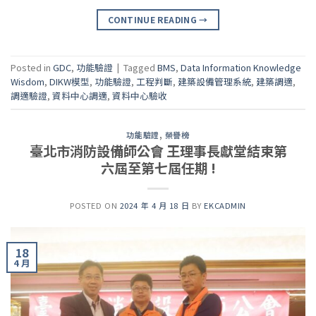
CONTINUE READING
→
Posted in
GDC
,
功能驗證
|
Tagged
BMS
,
Data Information Knowledge
Wisdom
,
DIKW模型
,
功能驗證
,
工程判斷
,
建築設備管理系統
,
建築調適
,
調適驗證
,
資料中心調適
,
資料中心驗收
功能驗證
,
榮譽榜
臺北市消防設備師公會 王理事長獻堂結束第
六屆至第七屆任期 !
POSTED ON
2024 年 4 月 18 日
BY
EKCADMIN
18
4 月