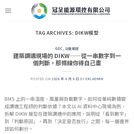
Skip
to
content
TAG ARCHIVES:
DIKW模型
GDC
,
功能驗證
建築調適現場的 DIKW——從一串數字到一
個判斷，那條線你得自己畫
POSTED ON
2026 年 6 月 9 日
BY
EKCADMIN
BMS 上的一串溫度、風量與負載數字，如何從單純數據變
成調適工程師的判斷依據？本文以 AI 資料中心現場為例，
拆解 DIKW 模型在建築調適中的應用，說明從「看到數字」
到「判斷原因」，再到「決定是否放行」之間，每一層邊界
該如何劃分。